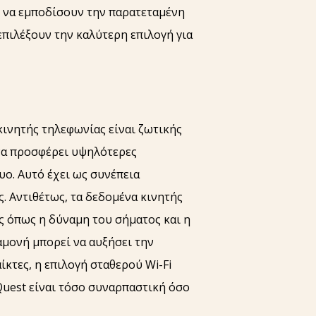
ν να εμποδίσουν την παρατεταμένη
επιλέξουν την καλύτερη επιλογή για
κινητής τηλεφωνίας είναι ζωτικής
όνα προσφέρει υψηλότερες
υο. Αυτό έχει ως συνέπεια
. Αντιθέτως, τα δεδομένα κινητής
ς όπως η δύναμη του σήματος και η
αμονή μπορεί να αυξήσει την
κτες, η επιλογή σταθερού Wi-Fi
 Quest είναι τόσο συναρπαστική όσο