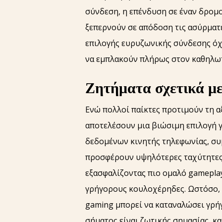
σύνδεση, η επένδυση σε έναν δρομο
ξεπερνούν σε απόδοση τις ασύρματε
επιλογής ευρυζωνικής σύνδεσης όχι
να εμπλακούν πλήρως στον καθηλωτ
Ζητήματα σχετικά με
Ενώ πολλοί παίκτες προτιμούν τη α
αποτελέσουν μια βιώσιμη επιλογή γ
δεδομένων κινητής τηλεφωνίας, συ
προσφέρουν υψηλότερες ταχύτητες 
εξασφαλίζοντας πιο ομαλό gamepla
γρήγορους κουλοχέρηδες. Ωστόσο, 
gaming μπορεί να καταναλώσει γρήγ
σήματος είναι ζωτικής σημασίας, κ