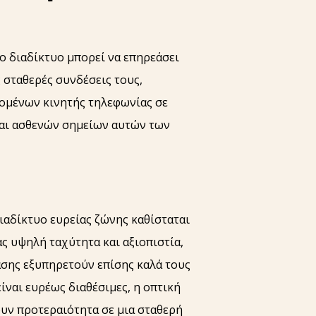
το διαδίκτυο μπορεί να επηρεάσει
ς σταθερές συνδέσεις τους,
δομένων κινητής τηλεφωνίας σε
και ασθενών σημείων αυτών των
διαδίκτυο ευρείας ζώνης καθίσταται
ς υψηλή ταχύτητα και αξιοπιστία,
ασης εξυπηρετούν επίσης καλά τους
ίναι ευρέως διαθέσιμες, η οπτική
ουν προτεραιότητα σε μια σταθερή