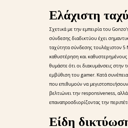
Ελάχιστη ταχύ
Σχετικά με την εμπειρία του Gonzo’
σύνδεσης διαδικτύου έχει σημαντικ
ταχύτητα σύνδεσης τουλάχιστον 5 M
καθυστέρηση και καθυστερημένους 
θυμάστε ότι οι διακυμάνσεις στην 
εμβύθιση του gamer. Κατά συνέπεια,
που επιθυμούν να μεγιστοποιήσουν 
βελτιώνει την responsiveness, αλλά
επαναπροσδιορίζοντας την περιπέτ
Είδη δικτύωση