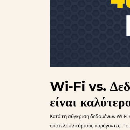
Wi-Fi vs. Δεδ
είναι καλύτερο
Κατά τη σύγκριση δεδομένων Wi-Fi κ
αποτελούν κύριους παράγοντες. Το 