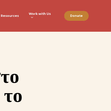
Work with Us
Resources
Donate
στο
 το