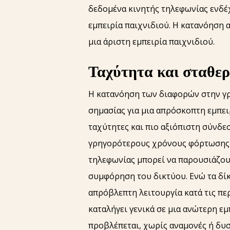
δεδομένα κινητής τηλεφωνίας ενδέ
εμπειρία παιχνιδιού. Η κατανόηση 
μια άριστη εμπειρία παιχνιδιού.
Ταχύτητα και σταθε
Η κατανόηση των διαφορών στην γρη
σημασίας για μια απρόσκοπτη εμπει
ταχύτητες και πιο αξιόπιστη σύνδε
γρηγορότερους χρόνους φόρτωσης κα
τηλεφωνίας μπορεί να παρουσιάζουν
συμφόρηση του δικτύου. Ενώ τα δίκ
απρόβλεπτη λειτουργία κατά τις πε
καταλήγει γενικά σε μια ανώτερη ε
προβλέπεται, χωρίς αναμονές ή δυσ