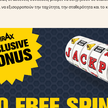
ει να εξισορροπούν την ταχύτητα, την σταθερότητα και το