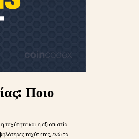
ίας: Ποιο
 η ταχύτητα και η αξιοπιστία
ψηλότερες ταχύτητες, ενώ τα