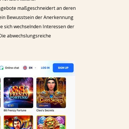
 Angebote maßgeschneidert an deren
ch ein Bewusstsein der Anerkennung
ie sich wechselnden Interessen der
 Die abwechslungsreiche