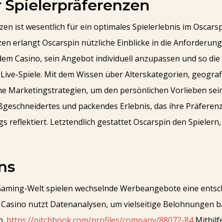
 Spielerpräferenzen
en ist wesentlich für ein optimales Spielerlebnis im Oscars
zen erlangt Oscarspin nützliche Einblicke in die Anforderun
em Casino, sein Angebot individuell anzupassen und so die B
 Live-Spiele. Mit dem Wissen über Alterskategorien, geogra
ne Marketingstrategien, um den persönlichen Vorlieben sein
ßgeschneidertes und packendes Erlebnis, das ihre Präfere
 reflektiert. Letztendlich gestattet Oscarspin den Spiele
ns
Gaming-Welt spielen wechselnde Werbeangebote eine entsc
 Casino nutzt Datenanalysen, um vielseitige Belohnungen b
n.
https://pitchbook.com/profiles/company/88072-84
Mithilfe