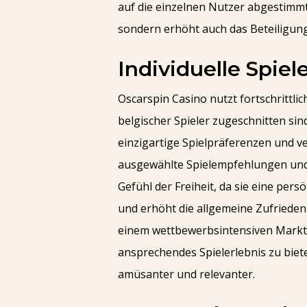
auf die einzelnen Nutzer abgestimmt
sondern erhöht auch das Beteiligun
Individuelle Spiel
Oscarspin Casino nutzt fortschrittli
belgischer Spieler zugeschnitten sin
einzigartige Spielpräferenzen und ve
ausgewählte Spielempfehlungen und e
Gefühl der Freiheit, da sie eine per
und erhöht die allgemeine Zufriedenhe
einem wettbewerbsintensiven Markt e
ansprechendes Spielerlebnis zu biete
amüsanter und relevanter.