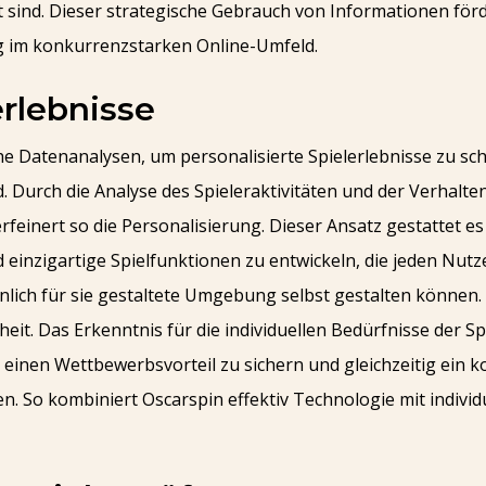
 sind. Dieser strategische Gebrauch von Informationen för
g im konkurrenzstarken Online-Umfeld.
erlebnisse
che Datenanalysen, um personalisierte Spielerlebnisse zu sch
d. Durch die Analyse des Spieleraktivitäten und der Verhalt
rfeinert so die Personalisierung. Dieser Ansatz gestattet es
inzigartige Spielfunktionen zu entwickeln, die jeden Nutze
sönlich für sie gestaltete Umgebung selbst gestalten können
it. Das Erkenntnis für die individuellen Bedürfnisse der Spi
inen Wettbewerbsvorteil zu sichern und gleichzeitig ein ko
n. So kombiniert Oscarspin effektiv Technologie mit indivi