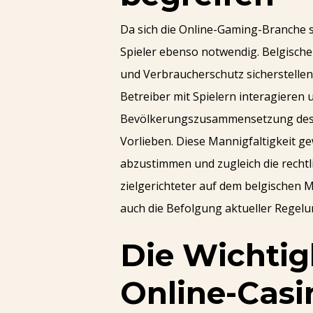
Da sich die Online-Gaming-Branche s
Spieler ebenso notwendig. Belgische 
und Verbraucherschutz sicherstellen
Betreiber mit Spielern interagieren 
Bevölkerungszusammensetzung des be
Vorlieben. Diese Mannigfaltigkeit ge
abzustimmen und zugleich die rechtl
zielgerichteter auf dem belgischen 
auch die Befolgung aktueller Regelu
Die Wichtig
Online-Casi