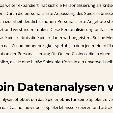
 weiter expandiert, hat sich die Personalisierung als kriti
en. Durch die personalisierte Anpassung des Spielerlebnisse
riedenheit deutlich erhöhen. Personalisierte Angebote stei
tzt und verstanden fühlen. Diese Personalisierung umfasst v
as Spielerlebnis die Spieler dauerhaft begeistert. Solche 
h das Zusammengehörigkeitsgefühl, in dem jeder einen Plat
egration der Personalisierung für Online-Casinos, die in ein
lich, da sie eine bloße Spieleplattform in ein unverwechselb
pin Datenanalysen 
lysen effektiv, um das Spielerlebnis für seine Spieler zu 
 das Casino individuelle Spielerlebnisse kreieren und attra