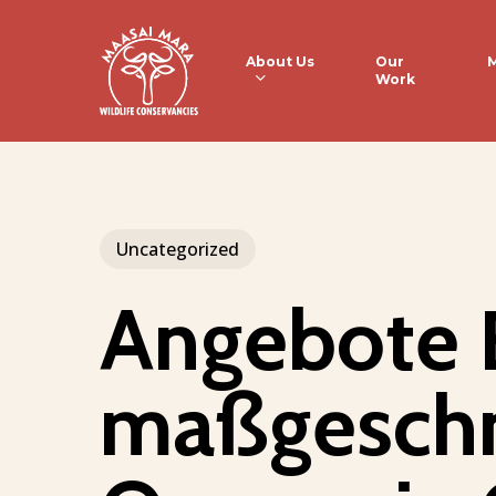
Skip
to
About Us
M
Our
Work
main
content
Uncategorized
Angebote E
maßgeschn