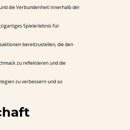
 und die Verbundenheit innerhalb der
zigartiges Spielerlebnis für
aktionen bereitzustellen, die den
hmack zu reflektieren und die
tegien zu verbessern und so
chaft