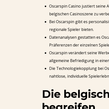
Oscarspin Casino justiert seine
belgischen Casinoszene zu verb
Bei Oscarspin gibt es personalis
regionale Spieler bieten.
Datenanalysen gestatten es Osca
Präferenzen der einzelnen Spiel
Oscarspin verändert seine Werbe
allgemeine Befriedigung in eine
Die Technologiekopplung bei Os
nahtlose, individuelle Spielerlebn
Die belgisc
begreifen