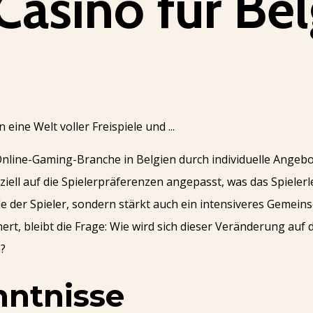
Casino für Be
Online-Gaming-Branche in Belgien durch individuelle Angebot
ell auf die Spielerpräferenzen angepasst, was das Spielerl
ude der Spieler, sondern stärkt auch ein intensiveres Gemei
nert, bleibt die Frage: Wie wird sich dieser Veränderung a
n?
nntnisse