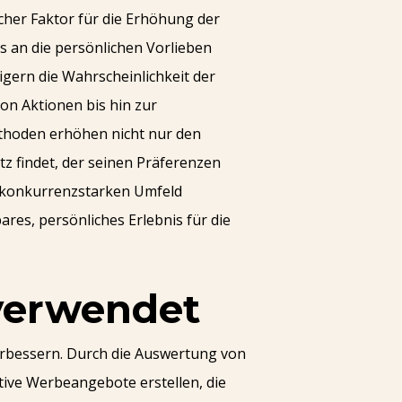
scher Faktor für die Erhöhung der
s an die persönlichen Vorlieben
gern die Wahrscheinlichkeit der
on Aktionen bis hin zur
Methoden erhöhen nicht nur den
z findet, der seinen Präferenzen
em konkurrenzstarken Umfeld
ares, persönliches Erlebnis für die
verwendet
verbessern. Durch die Auswertung von
ktive Werbeangebote erstellen, die