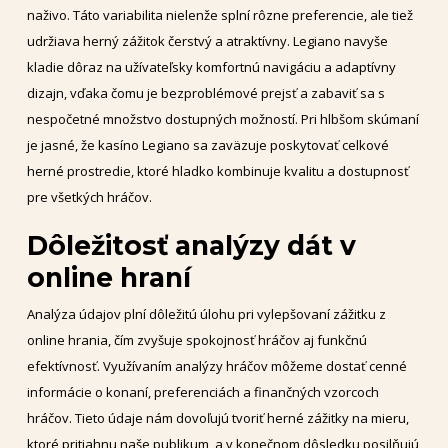
naživo. Táto variabilita nielenže splní rôzne preferencie, ale tiež
udržiava herný zážitok čerstvý a atraktívny. Legiano navyše
kladie dôraz na užívateľsky komfortnú navigáciu a adaptívny
dizajn, vďaka čomu je bezproblémové prejsť a zabaviť sa s
nespočetné množstvo dostupných možností. Pri hlbšom skúmaní
je jasné, že kasíno Legiano sa zaväzuje poskytovať celkové
herné prostredie, ktoré hladko kombinuje kvalitu a dostupnosť
pre všetkých hráčov.
Dôležitosť analýzy dát v
online hraní
Analýza údajov plní dôležitú úlohu pri vylepšovaní zážitku z
online hrania, čím zvyšuje spokojnosť hráčov aj funkčnú
efektívnosť. Využívaním analýzy hráčov môžeme dostať cenné
informácie o konaní, preferenciách a finančných vzorcoch
hráčov. Tieto údaje nám dovoľujú tvoriť herné zážitky na mieru,
ktoré pritiahnu naše publikum, a v konečnom dôsledku posilňujú