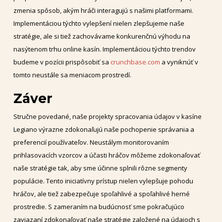
zmenia spôsob, akým hráči interagujú s našimi platformami.
Implementáciou týchto vylepšení nielen zlepšujeme naše
stratégie, ale si tiež zachovávame konkurenčnú výhodu na
nasýtenom trhu online kasín. Implementáciou týchto trendov
budeme v pozícii prispôsobiť sa
crunchbase.com
a vyniknúť v
tomto neustále sa meniacom prostredí.
Záver
Stručne povedané, naše projekty spracovania údajov v kasíne
Legiano výrazne zdokonaľujú naše pochopenie správania a
preferencií používateľov. Neustálym monitorovaním
prihlasovacích vzorcov a účasti hráčov môžeme zdokonaľovať
naše stratégie tak, aby sme účinne splnili rôzne segmenty
populácie. Tento iniciatívny prístup nielen vylepšuje pohodu
hráčov, ale tiež zabezpečuje spoľahlivé a spoľahlivé herné
prostredie. S zameraním na budúcnosť sme pokračujúco
zaviazaní zdokonaľovať naše stratégie založené na údajoch s