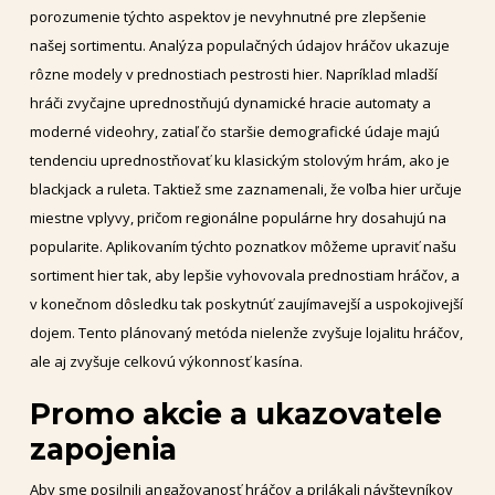
porozumenie týchto aspektov je nevyhnutné pre zlepšenie
našej sortimentu. Analýza populačných údajov hráčov ukazuje
rôzne modely v prednostiach pestrosti hier. Napríklad mladší
hráči zvyčajne uprednostňujú dynamické hracie automaty a
moderné videohry, zatiaľ čo staršie demografické údaje majú
tendenciu uprednostňovať ku klasickým stolovým hrám, ako je
blackjack a ruleta. Taktiež sme zaznamenali, že voľba hier určuje
miestne vplyvy, pričom regionálne populárne hry dosahujú na
popularite. Aplikovaním týchto poznatkov môžeme upraviť našu
sortiment hier tak, aby lepšie vyhovovala prednostiam hráčov, a
v konečnom dôsledku tak poskytnúť zaujímavejší a uspokojivejší
dojem. Tento plánovaný metóda nielenže zvyšuje lojalitu hráčov,
ale aj zvyšuje celkovú výkonnosť kasína.
Promo akcie a ukazovatele
zapojenia
Aby sme posilnili angažovanosť hráčov a prilákali návštevníkov