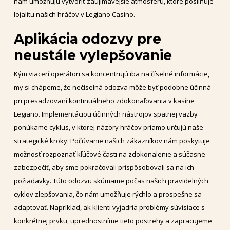
nám umožňujú vytvoriť zaujímavejšie atmosféru, ktoré posilňuje
lojalitu našich hráčov v Legiano Casino.
Aplikácia odozvy pre
neustále vylepšovanie
Kým viacerí operátori sa koncentrujú iba na číselné informácie,
my si chápeme, že nečíselná odozva môže byť podobne účinná
pri presadzovaní kontinuálneho zdokonaľovania v kasíne
Legiano. Implementáciou účinných nástrojov spätnej väzby
ponúkame cyklus, v ktorej názory hráčov priamo určujú naše
strategické kroky. Počúvanie našich zákazníkov nám poskytuje
možnosť rozpoznať kľúčové časti na zdokonalenie a súčasne
zabezpečiť, aby sme pokračovali prispôsobovali sa na ich
požiadavky. Túto odozvu skúmame počas našich pravidelných
cyklov zlepšovania, čo nám umožňuje rýchlo a prospešne sa
adaptovať. Napríklad, ak klienti vyjadria problémy súvisiace s
konkrétnej prvku, uprednostníme tieto postrehy a zapracujeme