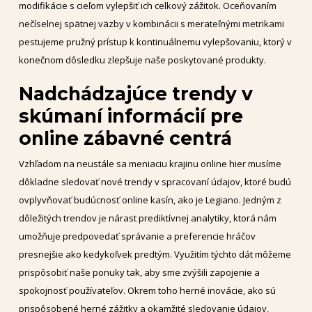
modifikácie s cieľom vylepšiť ich celkový zážitok. Oceňovaním
nečíselnej spätnej väzby v kombinácii s merateľnými metrikami
pestujeme pružný prístup k kontinuálnemu vylepšovaniu, ktorý v
konečnom dôsledku zlepšuje naše poskytované produkty.
Nadchádzajúce trendy v
skúmaní informácií pre
online zábavné centrá
Vzhľadom na neustále sa meniaciu krajinu online hier musíme
dôkladne sledovať nové trendy v spracovaní údajov, ktoré budú
ovplyvňovať budúcnosť online kasín, ako je Legiano. Jedným z
dôležitých trendov je nárast prediktívnej analytiky, ktorá nám
umožňuje predpovedať správanie a preferencie hráčov
presnejšie ako kedykoľvek predtým. Využitím týchto dát môžeme
prispôsobiť naše ponuky tak, aby sme zvýšili zapojenie a
spokojnosť používateľov. Okrem toho herné inovácie, ako sú
prispôsobené herné zážitky a okamžité sledovanie údajov,