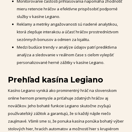
Monitorovanie častosti prihlasovania napomáha zhodnotiť
mieru retencie hráčov a efektívne prispôsobiť podporné
služby v kasíne Legiano.
Reklamy a metriky angažovanosti sú riadené analytikou,
ktorá zlepšuje interakciu a účasť hráčov prostredníctvom
sezónnych bonusov a odmien za lojalitu.
Medzi budúce trendy v analýze údajov patrí prediktívna
analýza a sledovanie v reálnom čase s cieľom vylepšiť
personalizované herné zážitky v kasíne Legiano.
Prehľad kasína Legiano
Kasíno Legiano vyniká ako prominentný hráč na slovenskom
online hernom priemysle a priťahuje zdatných hráčov aj
nováčikov. Jeho bohaté funkcie Legiano skutočne zvyšujú
používateľský zážitok a garantujú, že si každý nájde niečo
zaujímavé. Všimli sme si, že ponuka kasína ponúka bohatý výber
stolových hier, hracích automatov a možností hier s krupiérom