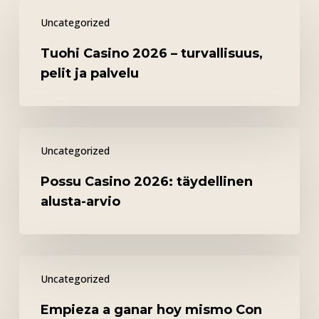
Tuohi
Uncategorized
Casino
2026
Tuohi Casino 2026 – turvallisuus,
–
pelit ja palvelu
turvallisuus,
pelit
ja
Possu
palvelu
Uncategorized
Casino
2026:
Possu Casino 2026: täydellinen
täydellinen
alusta-arvio
alusta-
arvio
Empieza
Uncategorized
a
ganar
Empieza a ganar hoy mismo Con