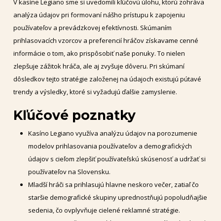
V kasíne Legiano sme si uvedomili kľúčovú úlohu, ktorú zohráva
analýza údajov pri formovaní nášho prístupu k zapojeniu
používateľov a prevádzkovej efektívnosti. Skúmaním
prihlasovacích vzorcov a preferencií hráčov získavame cenné
informácie o tom, ako prispôsobiť naše ponuky. To nielen
zlepšuje zážitok hráča, ale aj zvyšuje dôveru. Pri skúmaní
dôsledkov tejto stratégie založenej na údajoch existujú pútavé
trendy a výsledky, ktoré si vyžadujú ďalšie zamyslenie.
Kľúčové poznatky
Kasíno Legiano využíva analýzu údajov na porozumenie
modelov prihlasovania používateľov a demografických
údajov s cieľom zlepšiť používateľskú skúsenosť a udržať si
používateľov na Slovensku.
Mladší hráči sa prihlasujú hlavne neskoro večer, zatiaľ čo
staršie demografické skupiny uprednostňujú popoludňajšie
sedenia, čo ovplyvňuje cielené reklamné stratégie.