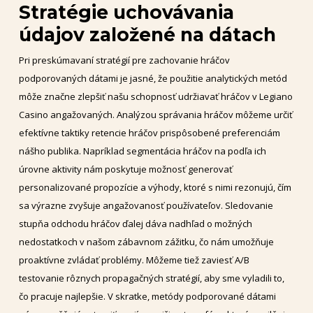
Stratégie uchovávania
údajov založené na dátach
Pri preskúmavaní stratégií pre zachovanie hráčov
podporovaných dátami je jasné, že použitie analytických metód
môže značne zlepšiť našu schopnosť udržiavať hráčov v Legiano
Casino angažovaných. Analýzou správania hráčov môžeme určiť
efektívne taktiky retencie hráčov prispôsobené preferenciám
nášho publika. Napríklad segmentácia hráčov na podľa ich
úrovne aktivity nám poskytuje možnosť generovať
personalizované propozície a výhody, ktoré s nimi rezonujú, čím
sa výrazne zvyšuje angažovanosť používateľov. Sledovanie
stupňa odchodu hráčov ďalej dáva nadhľad o možných
nedostatkoch v našom zábavnom zážitku, čo nám umožňuje
proaktívne zvládať problémy. Môžeme tiež zaviesť A/B
testovanie rôznych propagačných stratégií, aby sme vyladili to,
čo pracuje najlepšie. V skratke, metódy podporované dátami