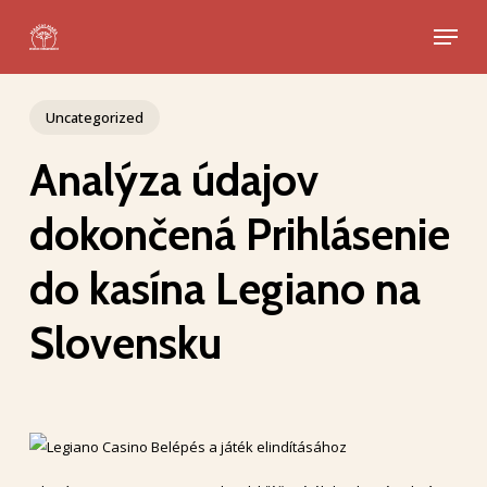
Skip
Menu
to
Close
main
Menu
content
Uncategorized
Analýza údajov
dokončená Prihlásenie
do kasína Legiano na
Slovensku