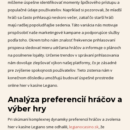
môžeme úspešne identifikovať momenty špičkového prístupu a
populačné údaje používateľov. Napríklad si pozorovali, že mladší
hráči sa často prihlasujú neskoro večer, zatiaľ čo starší hráči
majú radšej popoludňajšie sedenia. Táto variácia nás motivuje
prispôsobiť naše marketingové kampane a podporujúce služby
podľa toho. Okrem toho nám znalosť frekvencie prihlasovaní
prispieva sledovať mieru udržania hráčov a informuje o plánoch
na posilnenie lojality. Určenie trendov v správaní prihlasovania
nám dovoľuje zlepšovať výkon našej platformy, čo je zásadné
pre zvýšenie spokojnosti používateľov. Tieto zistenia nám v
konečnom dôsledku umožňujú budovať úspešné prostredie
online hier v kasíne Legiano.
Analýza preferencií hráčov a
výber hry
Pri skúmaní komplexnej dynamiky preferencií hráčov a zvolenia
hier v kasíne Legiano sme odhalili,
legianocasino.sk
, že