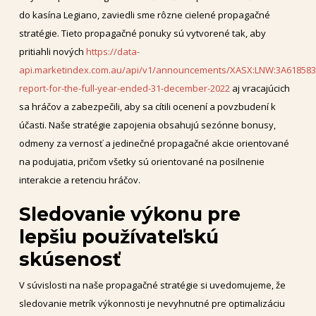
do kasína Legiano, zaviedli sme rôzne cielené propagačné
stratégie. Tieto propagačné ponuky sú vytvorené tak, aby
pritiahli nových
https://data-
api.marketindex.com.au/api/v1/announcements/XASX:LNW:3A618583/
report-for-the-full-year-ended-31-december-2022
aj vracajúcich
sa hráčov a zabezpečili, aby sa cítili ocenení a povzbudení k
účasti. Naše stratégie zapojenia obsahujú sezónne bonusy,
odmeny za vernosť a jedinečné propagačné akcie orientované
na podujatia, pričom všetky sú orientované na posilnenie
interakcie a retenciu hráčov.
Sledovanie výkonu pre
lepšiu používateľskú
skúsenosť
V súvislosti na naše propagačné stratégie si uvedomujeme, že
sledovanie metrík výkonnosti je nevyhnutné pre optimalizáciu