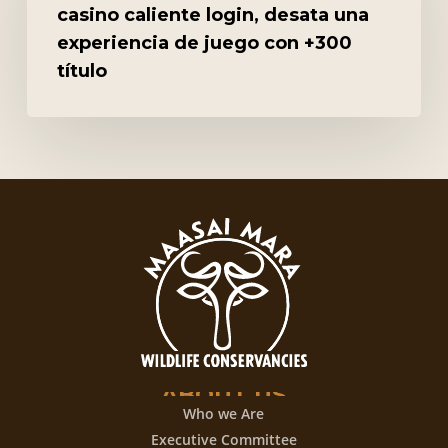
hoy
casino caliente login, desata una
mismo
experiencia de juego con +300
Con
título
casino
caliente
login,
desata
una
experiencia
de
juego
con
+300
título
ABOUT
US
Who we Are
Executive Committee