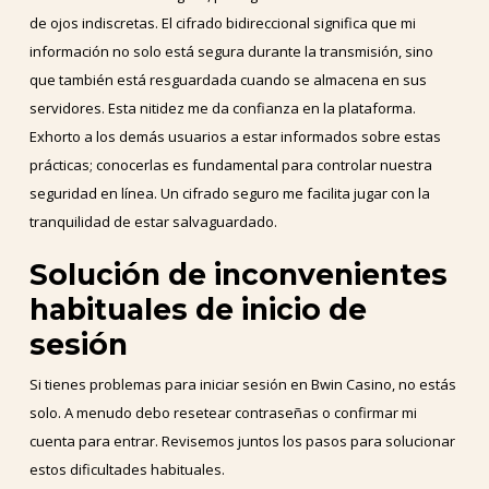
de ojos indiscretas. El cifrado bidireccional significa que mi
información no solo está segura durante la transmisión, sino
que también está resguardada cuando se almacena en sus
servidores. Esta nitidez me da confianza en la plataforma.
Exhorto a los demás usuarios a estar informados sobre estas
prácticas; conocerlas es fundamental para controlar nuestra
seguridad en línea. Un cifrado seguro me facilita jugar con la
tranquilidad de estar salvaguardado.
Solución de inconvenientes
habituales de inicio de
sesión
Si tienes problemas para iniciar sesión en Bwin Casino, no estás
solo. A menudo debo resetear contraseñas o confirmar mi
cuenta para entrar. Revisemos juntos los pasos para solucionar
estos dificultades habituales.