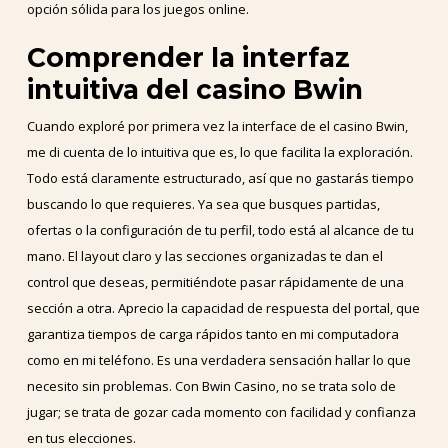
opción sólida para los juegos online.
Comprender la interfaz
intuitiva del casino Bwin
Cuando exploré por primera vez la interface de el casino Bwin,
me di cuenta de lo intuitiva que es, lo que facilita la exploración.
Todo está claramente estructurado, así que no gastarás tiempo
buscando lo que requieres. Ya sea que busques partidas,
ofertas o la configuración de tu perfil, todo está al alcance de tu
mano. El layout claro y las secciones organizadas te dan el
control que deseas, permitiéndote pasar rápidamente de una
sección a otra. Aprecio la capacidad de respuesta del portal, que
garantiza tiempos de carga rápidos tanto en mi computadora
como en mi teléfono. Es una verdadera sensación hallar lo que
necesito sin problemas. Con Bwin Casino, no se trata solo de
jugar; se trata de gozar cada momento con facilidad y confianza
en tus elecciones.