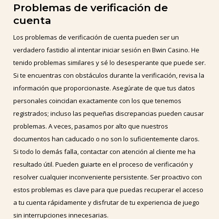
Problemas de verificación de
cuenta
Los problemas de verificación de cuenta pueden ser un
verdadero fastidio al intentar iniciar sesión en Bwin Casino. He
tenido problemas similares y sé lo desesperante que puede ser.
Si te encuentras con obstáculos durante la verificación, revisa la
información que proporcionaste. Asegúrate de que tus datos
personales coincidan exactamente con los que tenemos
registrados; incluso las pequeñas discrepancias pueden causar
problemas. A veces, pasamos por alto que nuestros
documentos han caducado o no son lo suficientemente claros.
Si todo lo demás falla, contactar con atención al cliente me ha
resultado útil. Pueden guiarte en el proceso de verificación y
resolver cualquier inconveniente persistente. Ser proactivo con
estos problemas es clave para que puedas recuperar el acceso
a tu cuenta rápidamente y disfrutar de tu experiencia de juego
sin interrupciones innecesarias.