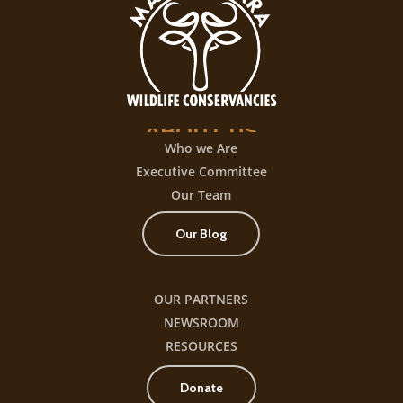
juego
con
+300
título
ABOUT
US
Who we Are
Executive Committee
Our Team
Our Blog
OUR PARTNERS
NEWSROOM
RESOURCES
Donate