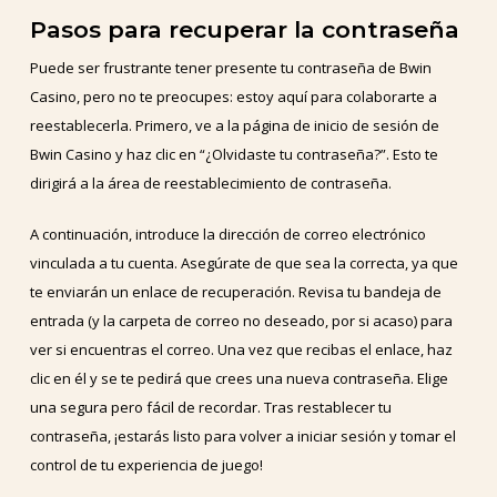
Pasos para recuperar la contraseña
Puede ser frustrante tener presente tu contraseña de Bwin
Casino, pero no te preocupes: estoy aquí para colaborarte a
reestablecerla. Primero, ve a la página de inicio de sesión de
Bwin Casino y haz clic en “¿Olvidaste tu contraseña?”. Esto te
dirigirá a la área de reestablecimiento de contraseña.
A continuación, introduce la dirección de correo electrónico
vinculada a tu cuenta. Asegúrate de que sea la correcta, ya que
te enviarán un enlace de recuperación. Revisa tu bandeja de
entrada (y la carpeta de correo no deseado, por si acaso) para
ver si encuentras el correo. Una vez que recibas el enlace, haz
clic en él y se te pedirá que crees una nueva contraseña. Elige
una segura pero fácil de recordar. Tras restablecer tu
contraseña, ¡estarás listo para volver a iniciar sesión y tomar el
control de tu experiencia de juego!