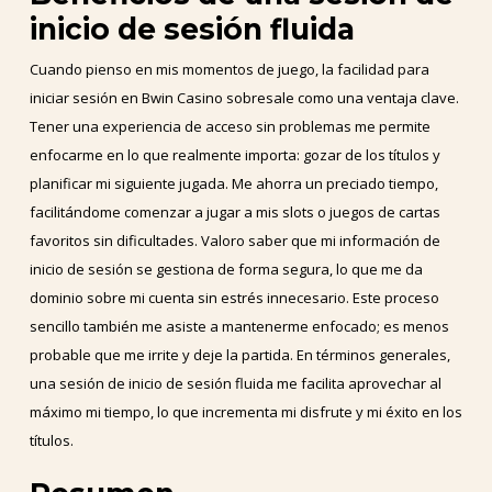
inicio de sesión fluida
Cuando pienso en mis momentos de juego, la facilidad para
iniciar sesión en Bwin Casino sobresale como una ventaja clave.
Tener una experiencia de acceso sin problemas me permite
enfocarme en lo que realmente importa: gozar de los títulos y
planificar mi siguiente jugada. Me ahorra un preciado tiempo,
facilitándome comenzar a jugar a mis slots o juegos de cartas
favoritos sin dificultades. Valoro saber que mi información de
inicio de sesión se gestiona de forma segura, lo que me da
dominio sobre mi cuenta sin estrés innecesario. Este proceso
sencillo también me asiste a mantenerme enfocado; es menos
probable que me irrite y deje la partida. En términos generales,
una sesión de inicio de sesión fluida me facilita aprovechar al
máximo mi tiempo, lo que incrementa mi disfrute y mi éxito en los
títulos.