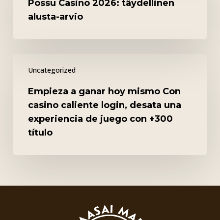
Possu Casino 2026: täydellinen
täydellinen
alusta-arvio
alusta-
arvio
Empieza
Uncategorized
a
ganar
Empieza a ganar hoy mismo Con
hoy
casino caliente login, desata una
mismo
experiencia de juego con +300
Con
título
casino
caliente
login,
desata
una
experiencia
de