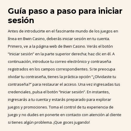
Guía paso a paso para iniciar
sesión
Antes de introducirte en el fascinante mundo de los juegos en
línea en Bwin Casino, deberás iniciar sesión en tu cuenta.
Primero, ve a la página web de Bwin Casino. Verás el botón
“Iniciar sesión” en la parte superior derecha; haz clic en él. A
continuación, introduce tu correo electrónico y contraseña
registrados en los campos correspondientes. Si te preocupa
olvidar tu contraseña, tienes la práctica opción “¿Olvidaste tu
contraseña?” para restaurar el acceso. Una vez ingresadas tus
credenciales, pulsa el botón “Iniciar sesión”. En instantes,
ingresarás a tu cuenta y estarás preparado para explorar
juegos y promociones. Toma el control de tu experiencia de
juego y no dudes en ponerte en contacto con atención al cliente
si tienes algún problema. ¡Que goces jugando!