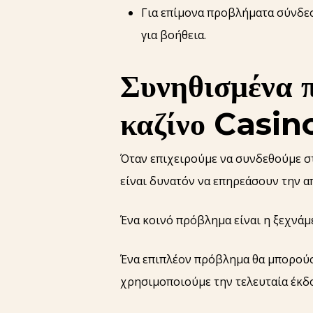
Για επίμονα προβλήματα σύνδεσ
για βοήθεια.
Συνηθισμένα 
καζίνο Casin
Όταν επιχειρούμε να συνδεθούμε στ
είναι δυνατόν να επηρεάσουν την α
Ένα κοινό πρόβλημα είναι η ξεχνάμ
Ένα επιπλέον πρόβλημα θα μπορούσ
χρησιμοποιούμε την τελευταία έκδο