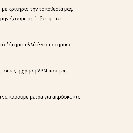
με κριτήριο την τοποθεσία μας.
α μην έχουμε πρόσβαση στα
ικό ζήτημα, αλλά ένα συστημικό
ας, όπως η χρήση VPN που μας
α να πάρουμε μέτρα για απρόσκοπτο