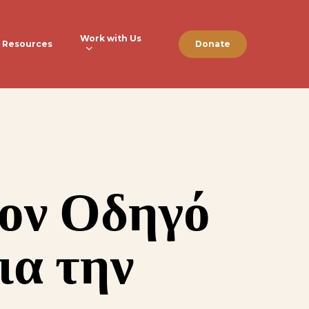
Work with Us
Resources
Donate
ον Οδηγό
ια την