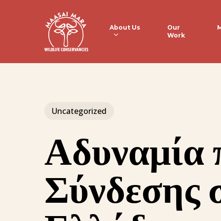
Skip
to
About Us
M
Our
Work
main
content
Uncategorized
Αδυναμία 
Σύνδεσης σ