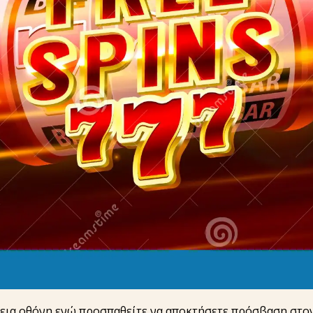
άδεια οθόνη ενώ προσπαθείτε να αποκτήσετε πρόσβαση στον