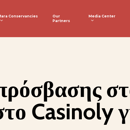
ara Conservancies
Media Center
Our
Partners
πρόσβασης στ
το Casinoly γ