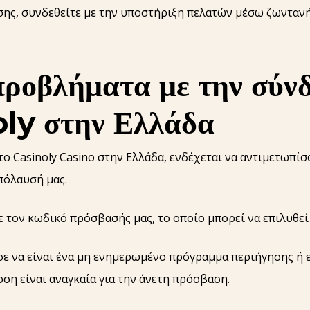
ης, συνδεθείτε με την υποστήριξη πελατών μέσω ζωντανή
προβλήματα με την σύν
oly στην Ελλάδα
ο Casinoly Casino στην Ελλάδα, ενδέχεται να αντιμετωπί
πόλαυσή μας.
ε τον κωδικό πρόσβασής μας, το οποίο μπορεί να επιλυθεί
ε να είναι ένα μη ενημερωμένο πρόγραμμα περιήγησης ή ε
ση είναι αναγκαία για την άνετη πρόσβαση.