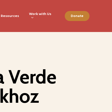
Work with Us
Resources
Donate
a Verde
okhoz