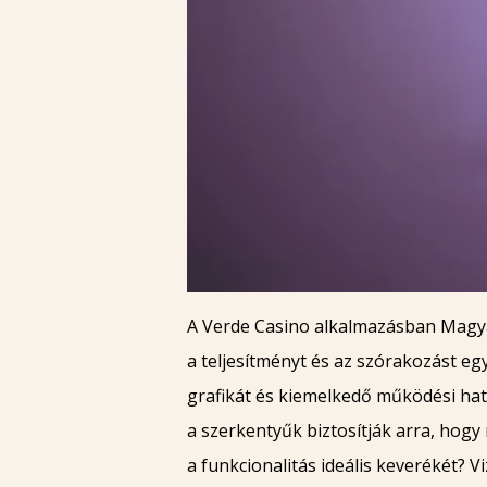
A Verde Casino alkalmazásban Magy
a teljesítményt és az szórakozást eg
grafikát és kiemelkedő működési hat
a szerkentyűk biztosítják arra, hog
a funkcionalitás ideális keverékét? 