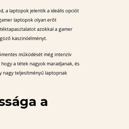
 a laptopok jelentik a ideális opciót
gamer laptopok olyan erőt
játéktapasztalatot azokkal a gamer
yűgöző kaszinóélményt.
enőmentes működését még intenzív
n, hogy a tétek nagyok maradjanak, és
gy nagy teljesítményű laptopnak
ssága a