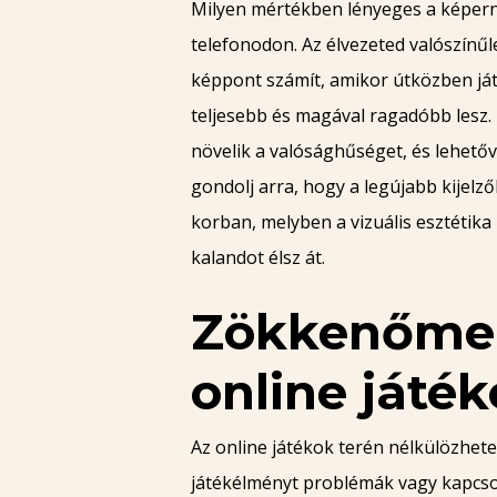
Milyen mértékben lényeges a képern
telefonodon. Az élvezeted valószínűl
képpont számít, amikor útközben ját
teljesebb és magával ragadóbb lesz. 
növelik a valósághűséget, és lehetőv
gondolj arra, hogy a legújabb kijelző
korban, melyben a vizuális esztétik
kalandot élsz át.
Zökkenőment
online játé
Az online játékok terén nélkülözhe
játékélményt problémák vagy kapcsola