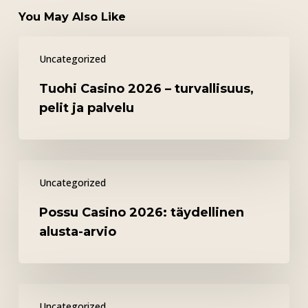
You May Also Like
Tuohi
Uncategorized
Casino
2026
Tuohi Casino 2026 – turvallisuus,
–
pelit ja palvelu
turvallisuus,
pelit
ja
Possu
palvelu
Uncategorized
Casino
2026:
Possu Casino 2026: täydellinen
täydellinen
alusta-arvio
alusta-
arvio
Empieza
Uncategorized