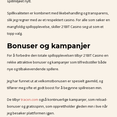
spillmiljøet nytt.
Spillkvaliteten er kombinert med likebehandling og transparens,
slik jeg regner med av et respektert casino. For alle som søker en
mangfoldig spillopplevelse, skiller 21BIT Casino seg ut som et
topp valg.
Bonuser og kampanjer
For å forbedre den totale spillopplevelsen tilbyr 21BIT Casino en
rekke attraktive bonuser og kampanjer som tilfredsstiller både
nye og tilbakevendende spillere.
Jeg har funnet ut at velkomstbonusen er spesielt gavmild, og
tilfører meg ofte et godt boost for å begynne spillreisen min.
De tilbyr
tracxn.com
også kontinuerlige kampanjer, som reload-
bonuser og gratisspinn, som opprettholder gleden min i live når
jeg besøker plattformen igjen.