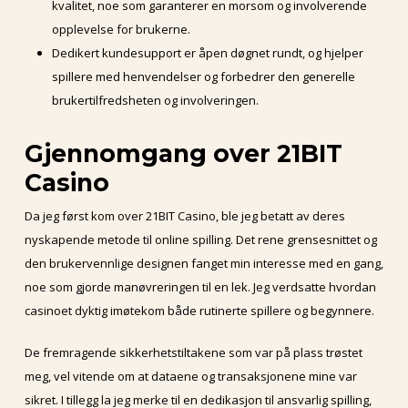
kvalitet, noe som garanterer en morsom og involverende
opplevelse for brukerne.
Dedikert kundesupport er åpen døgnet rundt, og hjelper
spillere med henvendelser og forbedrer den generelle
brukertilfredsheten og involveringen.
Gjennomgang over 21BIT
Casino
Da jeg først kom over 21BIT Casino, ble jeg betatt av deres
nyskapende metode til online spilling. Det rene grensesnittet og
den brukervennlige designen fanget min interesse med en gang,
noe som gjorde manøvreringen til en lek. Jeg verdsatte hvordan
casinoet dyktig imøtekom både rutinerte spillere og begynnere.
De fremragende sikkerhetstiltakene som var på plass trøstet
meg, vel vitende om at dataene og transaksjonene mine var
sikret. I tillegg la jeg merke til en dedikasjon til ansvarlig spilling,