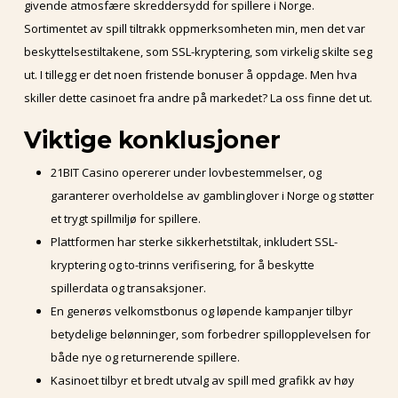
givende atmosfære skreddersydd for spillere i Norge.
Sortimentet av spill tiltrakk oppmerksomheten min, men det var
beskyttelsestiltakene, som SSL-kryptering, som virkelig skilte seg
ut. I tillegg er det noen fristende bonuser å oppdage. Men hva
skiller dette casinoet fra andre på markedet? La oss finne det ut.
Viktige konklusjoner
21BIT Casino opererer under lovbestemmelser, og
garanterer overholdelse av gamblinglover i Norge og støtter
et trygt spillmiljø for spillere.
Plattformen har sterke sikkerhetstiltak, inkludert SSL-
kryptering og to-trinns verifisering, for å beskytte
spillerdata og transaksjoner.
En generøs velkomstbonus og løpende kampanjer tilbyr
betydelige belønninger, som forbedrer spillopplevelsen for
både nye og returnerende spillere.
Kasinoet tilbyr et bredt utvalg av spill med grafikk av høy