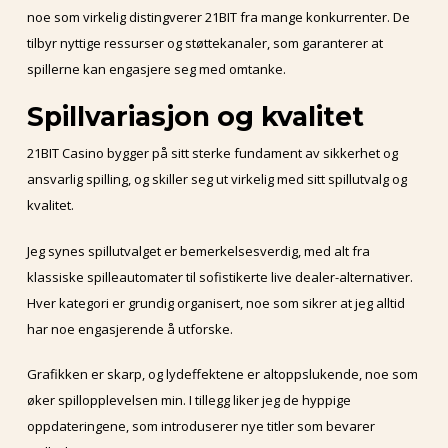
noe som virkelig distingverer 21BIT fra mange konkurrenter. De
tilbyr nyttige ressurser og støttekanaler, som garanterer at
spillerne kan engasjere seg med omtanke.
Spillvariasjon og kvalitet
21BIT Casino bygger på sitt sterke fundament av sikkerhet og
ansvarlig spilling, og skiller seg ut virkelig med sitt spillutvalg og
kvalitet.
Jeg synes spillutvalget er bemerkelsesverdig, med alt fra
klassiske spilleautomater til sofistikerte live dealer-alternativer.
Hver kategori er grundig organisert, noe som sikrer at jeg alltid
har noe engasjerende å utforske.
Grafikken er skarp, og lydeffektene er altoppslukende, noe som
øker spillopplevelsen min. I tillegg liker jeg de hyppige
oppdateringene, som introduserer nye titler som bevarer