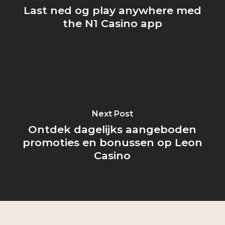
Last ned og play anywhere med
the N1 Casino app
Next Post
Ontdek dagelijks aangeboden
promoties en bonussen op Leon
Casino