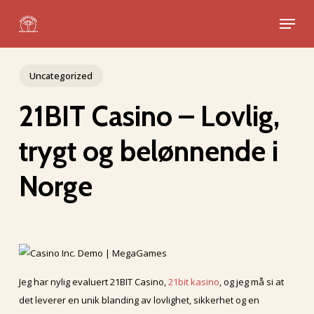
Skip
Menu
to
Close
main
Menu
content
Uncategorized
21BIT Casino – Lovlig,
trygt og belønnende i
Norge
Jeg har nylig evaluert 21BIT Casino,
21bit kasino
, og jeg må si at
det leverer en unik blanding av lovlighet, sikkerhet og en