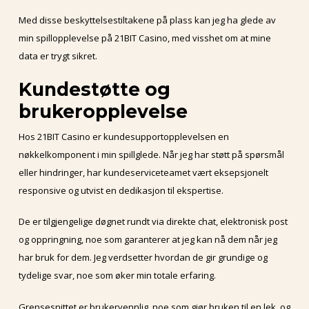
Med disse beskyttelsestiltakene på plass kan jeg ha glede av
min spillopplevelse på 21BIT Casino, med visshet om at mine
data er trygt sikret.
Kundestøtte og
brukeropplevelse
Hos 21BIT Casino er kundesupportopplevelsen en
nøkkelkomponent i min spillglede. Når jeg har støtt på spørsmål
eller hindringer, har kundeserviceteamet vært eksepsjonelt
responsive og utvist en dedikasjon til ekspertise.
De er tilgjengelige døgnet rundt via direkte chat, elektronisk post
og oppringning, noe som garanterer at jeg kan nå dem når jeg
har bruk for dem. Jeg verdsetter hvordan de gir grundige og
tydelige svar, noe som øker min totale erfaring.
Grensesnittet er brukervennlig, noe som gjør bruken til en lek, og